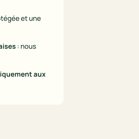
otégée et une 
aises
 : nous 
fiquement aux 