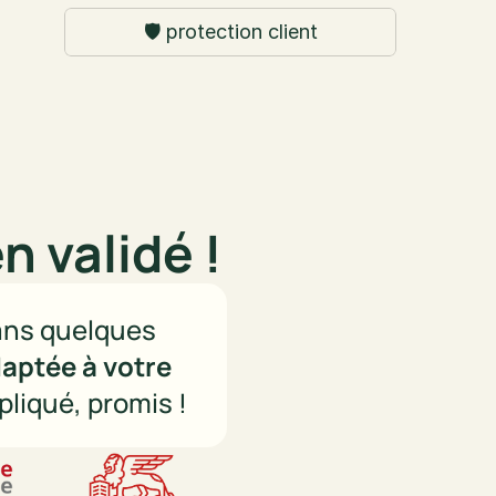
🛡️ protection client
n validé !
ans quelques 
daptée à votre 
pliqué, promis !